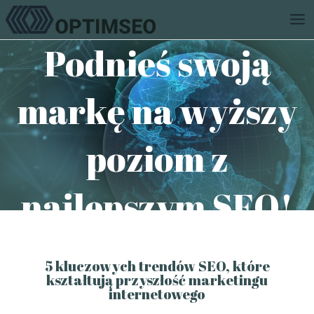
Podnieś swoją
markę na wyższy
poziom z
najlepszym SEO!
5 kluczowych trendów SEO, które
kształtują przyszłość marketingu
internetowego