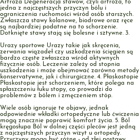
Artroza Degeneracja stawów, czyli artroza, to
jedna z najczęstszych przyczyn bólu i
ograniczenia ruchomości wśród osób starszych.
Zwłaszcza stawy kolanowe, biodrowe oraz ręce
są najbardziej podatne na to schorzenie.
Dotknięte stawy stają się bolesne i sztywne. 3.
Urazy sportowe Urazy takie jak skręcenia,
zerwania wiązadeł czy uszkodzenia ścięgien są
bardzo częste zwłaszcza wśród aktywnych
fizycznie osób. Leczenie zależy od stopnia
uszkodzenia i może obejmować zarówno metody
konservatywne, jak i chirurgiczne. 4. Płaskostopie
Płaskostopie jest schorzeniem, które polega na
spłaszczeniu łuku stopy, co prowadzi do
problemów z bólem i zmęczeniem stóp.
Wiele osób ignoruje te objawy, jednak
odpowiednie wkładki ortopedyczne lub ćwiczenia
mogą znacznie poprawić komfort życia. 5. Ból
kręgosłupa Ból w dolnej części pleców jest jedną
z najczęstszych przyczyn wizyt u ortopedy.
Przyczyny mogą być różne - od złej postawy,